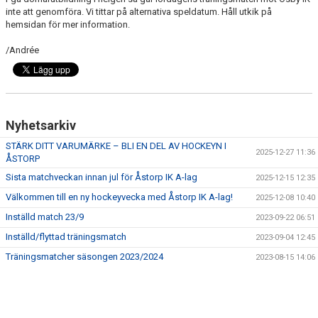
SÄSONGSKORT
inte att genomföra. Vi tittar på alternativa speldatum. Håll utkik på
hemsidan för mer information.
/Andrée
Nyhetsarkiv
STÄRK DITT VARUMÄRKE – BLI EN DEL AV HOCKEYN I
2025-12-27 11:36
ÅSTORP
Sista matchveckan innan jul för Åstorp IK A-lag
2025-12-15 12:35
Välkommen till en ny hockeyvecka med Åstorp IK A-lag!
2025-12-08 10:40
Inställd match 23/9
2023-09-22 06:51
Inställd/flyttad träningsmatch
2023-09-04 12:45
Träningsmatcher säsongen 2023/2024
2023-08-15 14:06