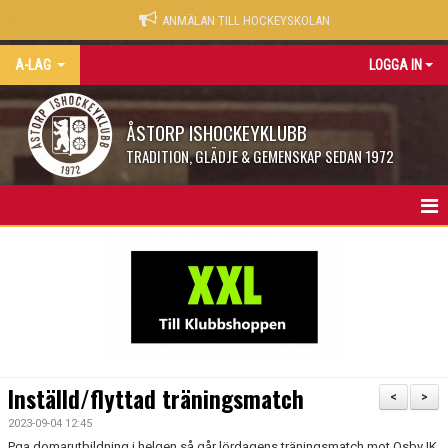
ANMÄLAN TILL HOCKEYSKOLAN
A-LAG
LOGGA IN
ÅSTORP ISHOCKEYKLUBB
TRADITION, GLÄDJE & GEMENSKAP SEDAN 1972
A-LAG
NYHETER
TRUPPEN
KALENDER
Inställd/flyttad träningsmatch
<
>
MATCHER
2023-09-04 12:45
Pga domarutbildning i helgen så går lördagens träningsmatch mot Osby IK