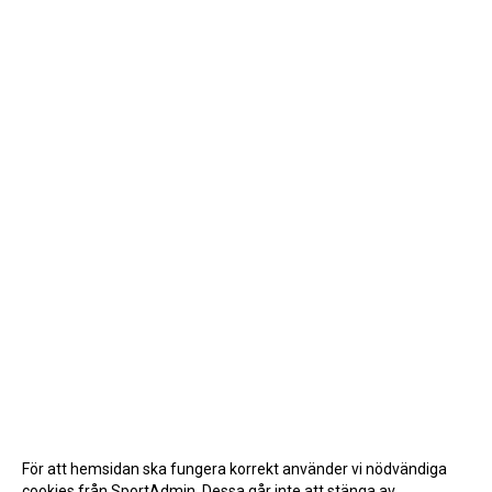
För att hemsidan ska fungera korrekt använder vi nödvändiga
cookies från SportAdmin. Dessa går inte att stänga av.