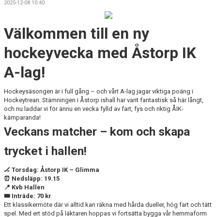
2025-12-08 10:40
SÄSONGSKORT
Välkommen till en ny
hockeyvecka med Åstorp IK
A-lag!
Hockeysäsongen är i full gång – och vårt A-lag jagar viktiga poäng i
Hockeytrean. Stämningen i Åstorp ishall har varit fantastisk så här långt,
och nu laddar vi för ännu en vecka fylld av fart, fys och riktig ÅIK-
kämparanda!
Veckans matcher – kom och skapa
trycket i hallen!
🏒 Torsdag: Åstorp IK – Glimma
⏰ Nedsläpp: 19.15
📍 Kvb Hallen
🎟️ Inträde: 70 kr
Ett klassikermöte där vi alltid kan räkna med hårda dueller, hög fart och tätt
spel. Med ert stöd på läktaren hoppas vi fortsätta bygga vår hemmaform