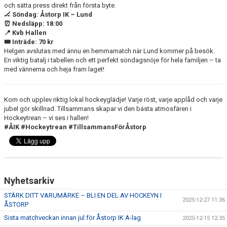
och sätta press direkt från första byte.
🏒 Söndag: Åstorp IK – Lund
⏰ Nedsläpp: 18:00
📍 Kvb Hallen
🎟️ Inträde: 70 kr
Helgen avslutas med ännu en hemmamatch när Lund kommer på besök.
En viktig batalj i tabellen och ett perfekt söndagsnöje för hela familjen – ta
med vännerna och heja fram laget!
Kom och upplev riktig lokal hockeyglädje! Varje röst, varje applåd och varje
jubel gör skillnad. Tillsammans skapar vi den bästa atmosfären i
Hockeytrean – vi ses i hallen!
#ÅIK #Hockeytrean #TillsammansFörÅstorp
Nyhetsarkiv
STÄRK DITT VARUMÄRKE – BLI EN DEL AV HOCKEYN I
2025-12-27 11:36
ÅSTORP
Sista matchveckan innan jul för Åstorp IK A-lag
2025-12-15 12:35