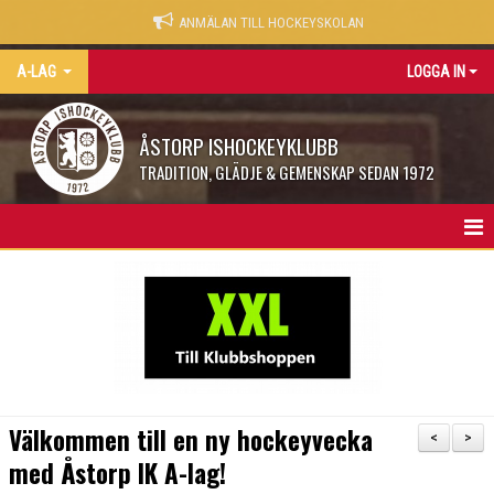
ANMÄLAN TILL HOCKEYSKOLAN
A-LAG
LOGGA IN
ÅSTORP ISHOCKEYKLUBB
TRADITION, GLÄDJE & GEMENSKAP SEDAN 1972
A-LAG
NYHETER
TRUPPEN
KALENDER
Välkommen till en ny hockeyvecka
<
>
MATCHER
med Åstorp IK A-lag!