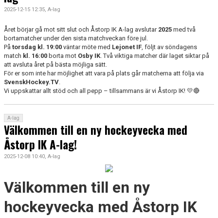
2025-12-15 12:35, A-lag
Året börjar gå mot sitt slut och Åstorp IK A-lag avslutar
2025
med två
bortamatcher under den sista matchveckan före jul.
På
torsdag kl. 19:00
väntar möte med
Lejonet IF
, följt av söndagens
match
kl. 16:00
borta mot
Osby IK
. Två viktiga matcher där laget siktar på
att avsluta året på bästa möjliga sätt.
För er som inte har möjlighet att vara på plats går matcherna att följa via
SvenskHockey.TV
.
Vi uppskattar allt stöd och all pepp – tillsammans är vi Åstorp IK! 💛🔴
A-lag
Välkommen till en ny hockeyvecka med
Åstorp IK A-lag!
2025-12-08 10:40, A-lag
Välkommen till en ny
hockeyvecka med Åstorp IK