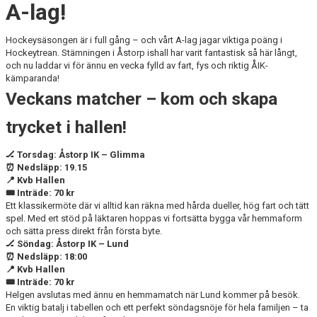
A-lag!
Hockeysäsongen är i full gång – och vårt A-lag jagar viktiga poäng i
Hockeytrean. Stämningen i Åstorp ishall har varit fantastisk så här långt,
och nu laddar vi för ännu en vecka fylld av fart, fys och riktig ÅIK-
kämparanda!
Veckans matcher – kom och skapa
trycket i hallen!
🏒 Torsdag: Åstorp IK – Glimma
⏰ Nedsläpp: 19.15
📍 Kvb Hallen
🎟️ Inträde: 70 kr
Ett klassikermöte där vi alltid kan räkna med hårda dueller, hög fart och tätt
spel. Med ert stöd på läktaren hoppas vi fortsätta bygga vår hemmaform
och sätta press direkt från första byte.
🏒 Söndag: Åstorp IK – Lund
⏰ Nedsläpp: 18:00
📍 Kvb Hallen
🎟️ Inträde: 70 kr
Helgen avslutas med ännu en hemmamatch när Lund kommer på besök.
En viktig batalj i tabellen och ett perfekt söndagsnöje för hela familjen – ta