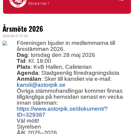
Klicka här !
TV-PUCKARE
1972-KLUBBEN
Årsmöte 2026
VÅRA LEDARE
2026-04-21 07:54
Föreningen bjuder in medlemmarna till
HISTORIA
årsstämman 2026.
Dag
: torsdag den 28 maj 2026
DOKUMENT
Tid
: Kl. 18:00
Plats
: KvB Hallen, Cafeterian
Agenda
: Stadgeenlig föredragningslista
Anmälan
: Sker till kansliet via e-mail:
kansli@astorpik.se
Övriga stämmohandlingar kommer finnas
tillgängliga på hemsidan senast en vecka
innan stämman:
https://www.astorpik.se/dokument/?
ID=329387
Väl mött!
Styrelsen
ÅIK 2025–2026