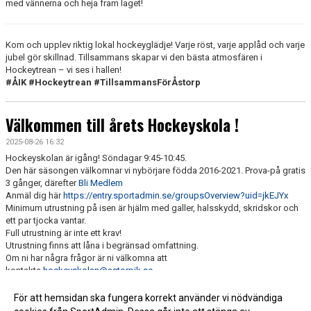
med vännerna och heja fram laget!
Kom och upplev riktig lokal hockeyglädje! Varje röst, varje applåd och varje
jubel gör skillnad. Tillsammans skapar vi den bästa atmosfären i
Hockeytrean – vi ses i hallen!
#ÅIK #Hockeytrean #TillsammansFörÅstorp
Välkommen till årets Hockeyskola !
2025-08-26 16:32
Hockeyskolan är igång! Söndagar 9:45-10:45.
Den här säsongen välkomnar vi nybörjare födda 2016-2021. Prova-på gratis
3 gånger, därefter
Bli Medlem
Anmäl dig här
https://entry.sportadmin.se/groupsOverview?uid=jkEJYx
Minimum utrustning på isen är hjälm med galler, halsskydd, skridskor och
ett par tjocka vantar.
Full utrustning är inte ett krav!
Utrustning finns att låna i begränsad omfattning.
Om ni har några frågor är ni välkomna att
kontakta
hockeyskolan@astorpik.se
Hockeyskolans lagsida med mer info hittar ni
här
.
För att hemsidan ska fungera korrekt använder vi nödvändiga