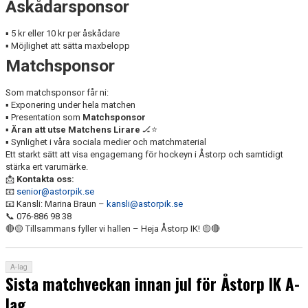
Åskådarsponsor
▪️ 5 kr eller 10 kr per åskådare
▪️ Möjlighet att sätta maxbelopp
Matchsponsor
Som matchsponsor får ni:
▪️ Exponering under hela matchen
▪️ Presentation som
Matchsponsor
▪️
Äran att utse Matchens Lirare
🏒⭐
▪️ Synlighet i våra sociala medier och matchmaterial
Ett starkt sätt att visa engagemang för hockeyn i Åstorp och samtidigt
stärka ert varumärke.
📩
Kontakta oss:
📧
senior@astorpik.se
📧 Kansli: Marina Braun –
kansli@astorpik.se
📞 076-886 98 38
🔴🟡 Tillsammans fyller vi hallen – Heja Åstorp IK! 🟡🔴
A-lag
Sista matchveckan innan jul för Åstorp IK A-
lag