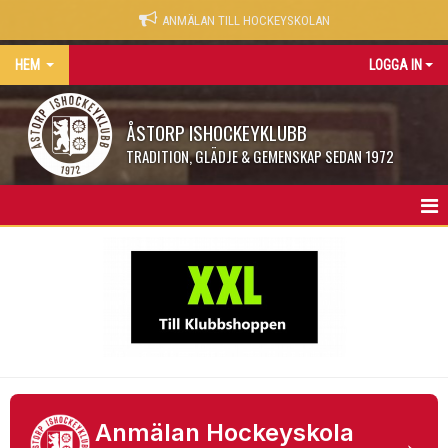
ANMÄLAN TILL HOCKEYSKOLAN
HEM
LOGGA IN
ÅSTORP ISHOCKEYKLUBB
TRADITION, GLÄDJE & GEMENSKAP SEDAN 1972
START
NYHETER
SPONSOR
ÅIKONER
LEGENDARER
Anmälan Hockeyskola
→