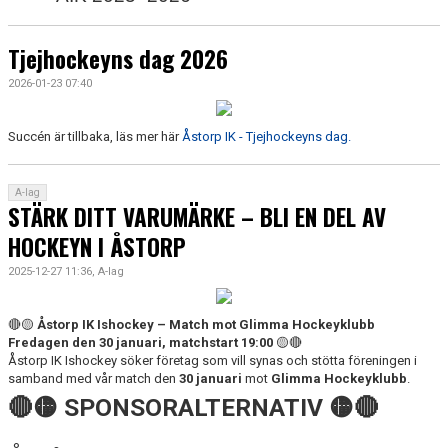
Tjejhockeyns dag 2026
2026-01-23 07:40
Succén är tillbaka, läs mer här
Åstorp IK - Tjejhockeyns dag.
A-lag
STÄRK DITT VARUMÄRKE – BLI EN DEL AV
HOCKEYN I ÅSTORP
2025-12-27 11:36, A-lag
🔴🟡
Åstorp IK Ishockey – Match mot Glimma Hockeyklubb
Fredagen den 30 januari, matchstart 19:00
🟡🔴
Åstorp IK Ishockey söker företag som vill synas och stötta föreningen i
samband med vår match den
30 januari
mot
Glimma Hockeyklubb
.
🔴🟡 SPONSORALTERNATIV 🟡🔴