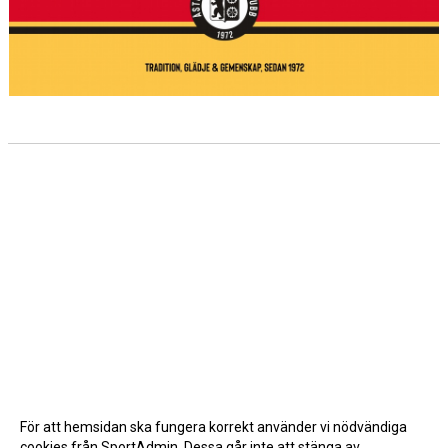
För att hemsidan ska fungera korrekt använder vi nödvändiga
cookies från SportAdmin. Dessa går inte att stänga av.