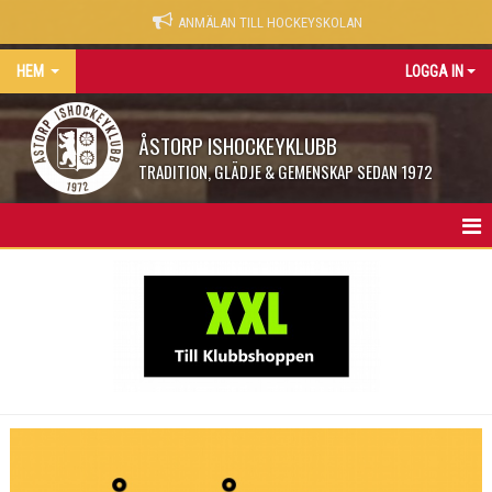
ANMÄLAN TILL HOCKEYSKOLAN
HEM
LOGGA IN
ÅSTORP ISHOCKEYKLUBB
TRADITION, GLÄDJE & GEMENSKAP SEDAN 1972
START
NYHETER
SPONSOR
ÅIKONER
LEGENDARER