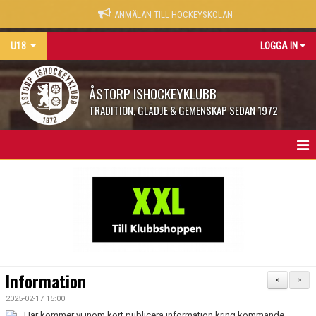
ANMÄLAN TILL HOCKEYSKOLAN
U18
LOGGA IN
ÅSTORP ISHOCKEYKLUBB
TRADITION, GLÄDJE & GEMENSKAP SEDAN 1972
INFORMATION
TRUPPEN
KALENDER
Information
<
>
2025-02-17 15:00
Här kommer vi inom kort publicera information kring kommande