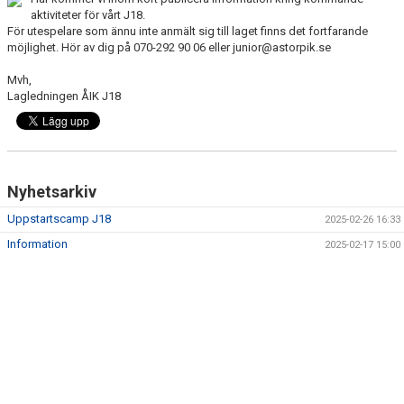
aktiviteter för vårt J18.
För utespelare som ännu inte anmält sig till laget finns det fortfarande
möjlighet. Hör av dig på 070-292 90 06 eller junior@astorpik.se
Mvh,
Lagledningen ÅIK J18
Nyhetsarkiv
Uppstartscamp J18
2025-02-26 16:33
Information
2025-02-17 15:00