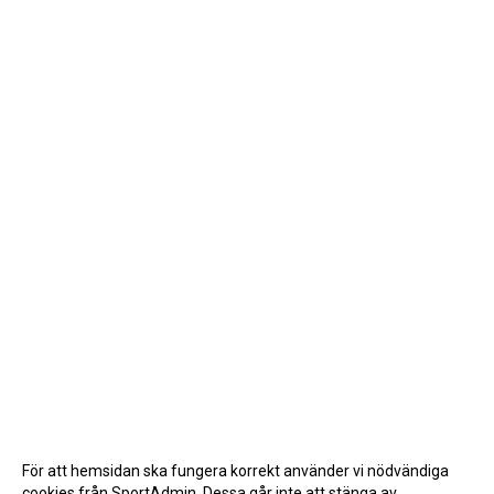
För att hemsidan ska fungera korrekt använder vi nödvändiga
cookies från SportAdmin. Dessa går inte att stänga av.