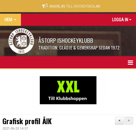
ANMÄLAN TILL HOCKEYSKOLAN
HEM
LOGGA IN
ÅSTORP ISHOCKEYKLUBB
TRADITION, GLÄDJE & GEMENSKAP SEDAN 1972
START
NYHETER
SPONSOR
ÅIKONER
Grafisk profil ÅIK
<
>
LEGENDARER
2021-06-23 14:57