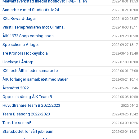
Målvaktsverkstad inleder höstlovet i KvB-Hallen
2022-10-31 11:53
Samarbete med Studio Aktiv 24
2022-10-21 10:00
XXL Reward-dagar
2022-10-20 08:57
Vinst i seriepremiären mot Glimma!
2022-10-03 15:11
ÅIK 1972 Shop coming soon...
2022-09-28 10:38
Spelschema A-laget
2022-09-27 13:17
Tre Kronors Hockeyskola
2022-08-16 13:48
Hockeyn i Åstorp
2022-07-09 10:00
XXL och ÅIK inleder samarbete
2022-06-01 07:00
ÅIK förlänger samarbetet med Bauer
2022-05-24 10:14
Årsmötet 2022
2022-05-24 07:46
Öppen isträning ÅIK Team B
2022-05-05 10:50
Huvudtränare Team B 2022/2023
2022-04-12
Team B säsong 2022/2023
2022-03-25 15:42
Tack för senast!
2022-03-09 10:26
Startskottet för vårt jubileum
2022-03-04 14:01