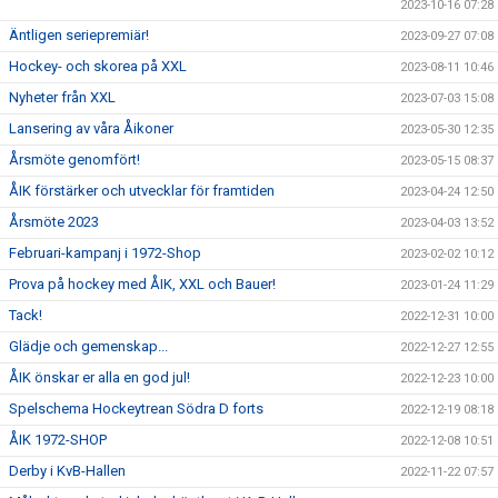
2023-10-16 07:28
Äntligen seriepremiär!
2023-09-27 07:08
Hockey- och skorea på XXL
2023-08-11 10:46
Nyheter från XXL
2023-07-03 15:08
Lansering av våra Åikoner
2023-05-30 12:35
Årsmöte genomfört!
2023-05-15 08:37
ÅIK förstärker och utvecklar för framtiden
2023-04-24 12:50
Årsmöte 2023
2023-04-03 13:52
Februari-kampanj i 1972-Shop
2023-02-02 10:12
Prova på hockey med ÅIK, XXL och Bauer!
2023-01-24 11:29
Tack!
2022-12-31 10:00
Glädje och gemenskap...
2022-12-27 12:55
ÅIK önskar er alla en god jul!
2022-12-23 10:00
Spelschema Hockeytrean Södra D forts
2022-12-19 08:18
ÅIK 1972-SHOP
2022-12-08 10:51
Derby i KvB-Hallen
2022-11-22 07:57