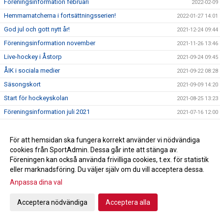
Föreningsinformation februari
2022-02-09
Hemmamatcherna i fortsättningsserien!
2022-01-27 14:01
God jul och gott nytt år!
2021-12-24 09:44
Föreningsinformation november
2021-11-26 13:46
Live-hockey i Åstorp
2021-09-24 09:45
ÅIK i sociala medier
2021-09-22 08:28
Säsongskort
2021-09-09 14:20
Start för hockeyskolan
2021-08-25 13:23
Föreningsinformation juli 2021
2021-07-16 12:00
Nyheter i ÅIK Intersport Team
2021-07-05
Föreningsinformation
För att hemsidan ska fungera korrekt använder vi nödvändiga
2021-06-24 16:00
cookies från SportAdmin. Dessa går inte att stänga av.
Grafisk profil ÅIK
2021-06-23 14:57
Föreningen kan också använda frivilliga cookies, t.ex. för statistik
eller marknadsföring. Du väljer själv om du vill acceptera dessa.
Anpassa dina val
Cookie-inställningar
Gå till Webbversion
Acceptera nödvändiga
Acceptera alla